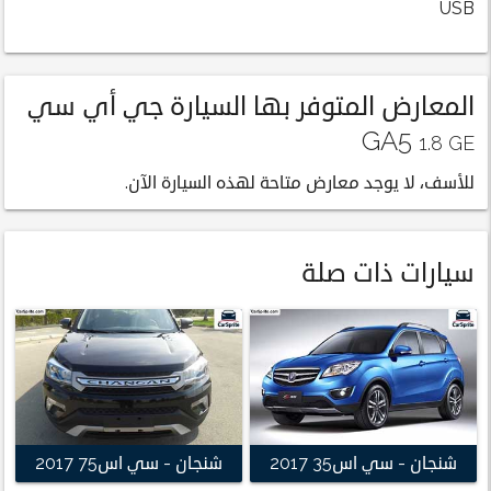
USB
المعارض المتوفر بها السيارة جي أي سي
GA5
1.8 GE
للأسف، لا يوجد معارض متاحة لهذه السيارة الآن.
سيارات ذات صلة
شنجان - سي اس35 2017
شنجان - سي اس75 2017