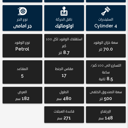
السليندرات
ناقل الحركة
نوع الجر
4 Cylinder
اوتوماتيك
جر امامى
استهلاك الوقود لكل 100
سعة خزان الوقود
نوع الوقود
كم
Petrol
70.0
لتر
8.7
لتر
التسارع الى 100 كم/
مقاس الجنط
المقاعد
ساعة
5
17
8.5
ثانية
سعة الصندوق الخلفى
الطول
العرض
182
480
500
لتر
سم
سم
الإرتفاع
قاعدة العجلات
271
148
سم
سم