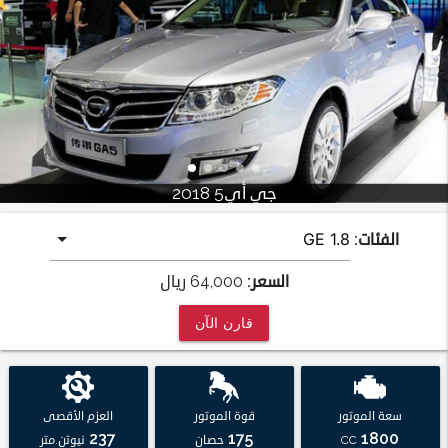
جي أي5 2018
الفئات:
السعر:
64,000
ريال
قارن الآن
سعة الموتور
قوة الموتور
العزم الأقصى
237
175
1800
CC
حصان
نيوتن.متر