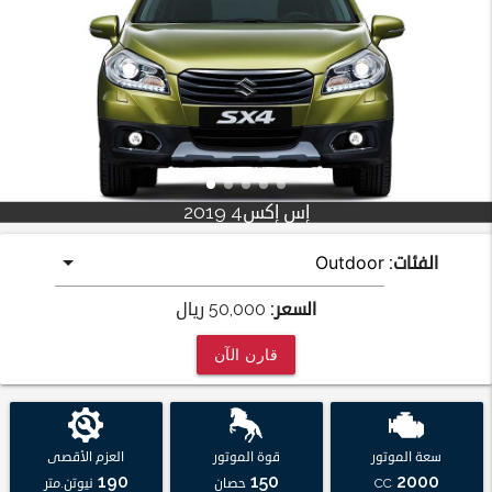
إس إكس4 2019
الفئات:
السعر:
50,000
ريال
قارن الآن
سعة الموتور
قوة الموتور
العزم الأقصى
190
150
2000
CC
حصان
نيوتن.متر