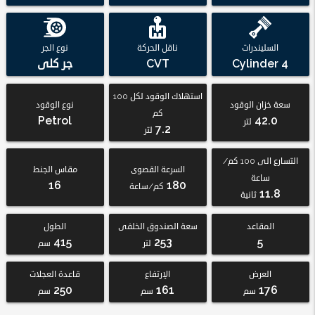
السليندرات
ناقل الحركة
نوع الجر
4 Cylinder
CVT
جر كلى
استهلاك الوقود لكل 100
سعة خزان الوقود
نوع الوقود
كم
Petrol
42.0
لتر
7.2
لتر
التسارع الى 100 كم/
السرعة القصوى
مقاس الجنط
ساعة
16
180
كم/ساعة
11.8
ثانية
المقاعد
سعة الصندوق الخلفى
الطول
415
253
5
لتر
سم
العرض
الإرتفاع
قاعدة العجلات
250
161
176
سم
سم
سم