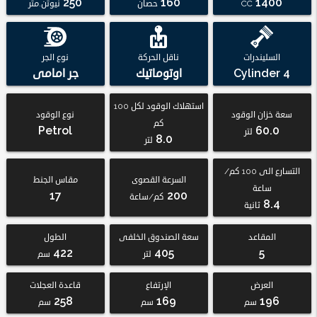
250
160
1400
CC
حصان
نيوتن.متر
السليندرات
ناقل الحركة
نوع الجر
4 Cylinder
اوتوماتيك
جر امامى
استهلاك الوقود لكل 100
سعة خزان الوقود
نوع الوقود
كم
Petrol
60.0
لتر
8.0
لتر
التسارع الى 100 كم/
السرعة القصوى
مقاس الجنط
ساعة
17
200
كم/ساعة
8.4
ثانية
المقاعد
سعة الصندوق الخلفى
الطول
422
405
5
لتر
سم
العرض
الإرتفاع
قاعدة العجلات
258
169
196
سم
سم
سم