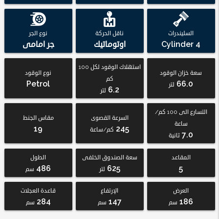
السليندرات
ناقل الحركة
نوع الجر
4 Cylinder
اوتوماتيك
جر امامى
استهلاك الوقود لكل 100
سعة خزان الوقود
نوع الوقود
كم
Petrol
66.0
لتر
6.2
لتر
التسارع الى 100 كم/
السرعة القصوى
مقاس الجنط
ساعة
19
245
كم/ساعة
7.0
ثانية
المقاعد
سعة الصندوق الخلفى
الطول
486
625
5
لتر
سم
العرض
الإرتفاع
قاعدة العجلات
284
147
186
سم
سم
سم