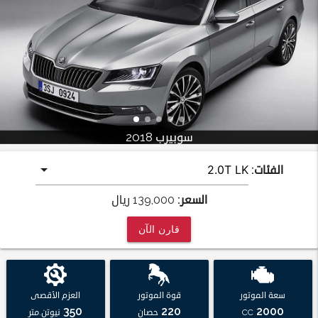
سوبيرب 2018
الفئات:
السعر:
139,000
ريال
قارن الآن
سعة الموتور
قوة الموتور
العزم الأقصى
350
220
2000
CC
حصان
نيوتن.متر