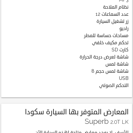
MP3
نظام الملاحة
عدد السماعات 12
زر تشغيل السيارة
راديو
مساحات حساسة للمطر
تحكم مكيف خلفي
كارت SD
شاشة لعرض درجة الحرارة
شاشة لمس
شاشة لمس حجم 8
USB
التحكم الصوتي
المعارض المتوفر بها السيارة سكودا
Superb
2.0T LK
للأسف، لا يوجد معارض متاحة لهذه السيارة الآن.