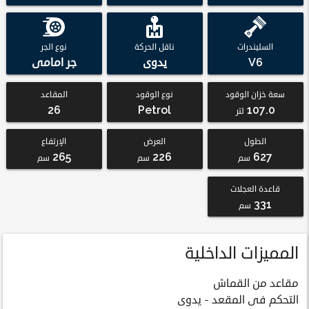
السليندرات
ناقل الحركة
نوع الجر
V6
يدوى
جر امامى
سعة خزان الوقود
نوع الوقود
المقاعد
26
Petrol
107.0
لتر
الطول
العرض
الإرتفاع
265
226
627
سم
سم
سم
قاعدة العجلات
331
سم
المميزات الداخلية
مقاعد من القماش
التحكم فى المقعد - يدوى