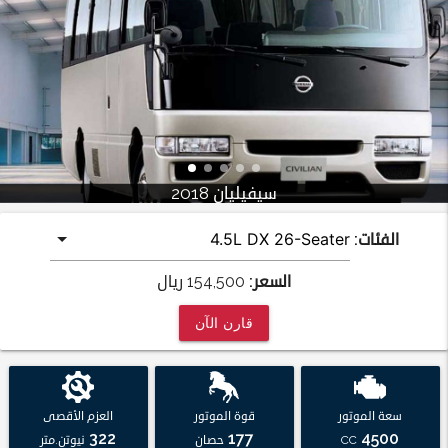
سيفيليان 2018
الفئات:
السعر:
154,500
ريال
قارن الآن
سعة الموتور
قوة الموتور
العزم الأقصى
322
177
4500
CC
حصان
نيوتن.متر