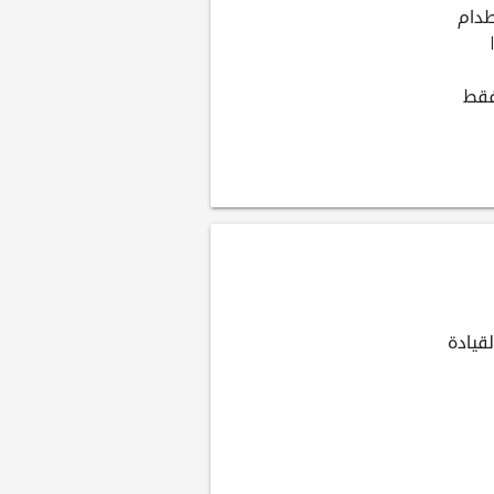
طدام
فقط
قيادة