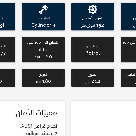
ر
العزم الأقصى
السليندرات
نا
152
4 Cylinder
او
ن
نيوتن.متر
استهلاك الوقود لكل 100
التسارع الى 100 كم/
نوع الوقود
السر
ساعة
177
Petrol
12.0
ثانية
لخلفى
الطول
العرض
0
180
414
سم
سم
مميزات الأمان
نظام فرامل (ABS)
2 وسائد هوائية