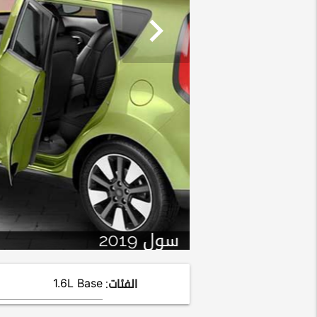
chevron_right
الفئات: