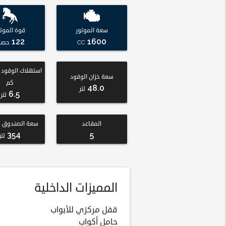
سعة الموتور
قوة الموتو
122
1600
CC
حصا
سعة خزان الوقود
كم
48.0
لتر
6.5
لتر
المقاعد
سعة الصندوق ا
354
5
لتر
المميزات الداخلية
قفل مركزي للأبواب
حامل أكواب