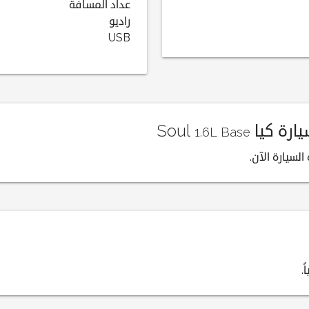
عداد المسافة
راديو
USB
 كيا Soul
1.6L Base
لسيارة الآن.
.