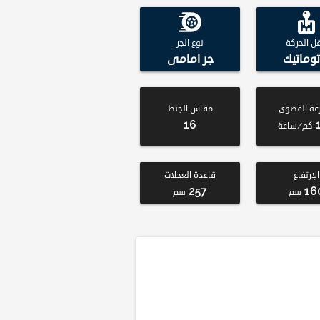
قل الحركة
نوع الجر
توماتيك
جر امامى
عة القصوى
مقاس الجنط
16
كم/ساعة
الإرتفاع
قاعدة العجلات
257
16
سم
سم