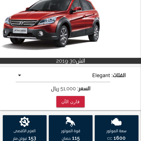
اتش30 2019
الفئات:
السعر:
51,000
ريال
قارن الآن
سعة الموتور
قوة الموتور
العزم الأقصى
153
115
1600
CC
حصان
نيوتن.متر