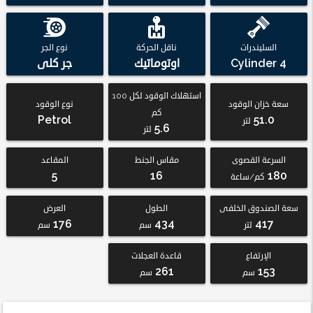
السليندرات
ناقل الحركة
نوع الجر
4 Cylinder
اوتوماتيك
جر كلى
استهلاك الوقود لكل 100
سعة خزان الوقود
نوع الوقود
كم
Petrol
51.0
لتر
5.6
لتر
السرعة القصوى
مقاس الجنط
المقاعد
5
16
180
كم/ساعة
سعة الصندوق الخلفى
الطول
العرض
176
434
417
لتر
سم
سم
الإرتفاع
قاعدة العجلات
261
153
سم
سم