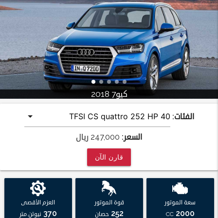
كيو7 2018
الفئات:
السعر:
247,000
ريال
قارن الآن
سعة الموتور
قوة الموتور
العزم الأقصى
370
252
2000
CC
حصان
نيوتن.متر