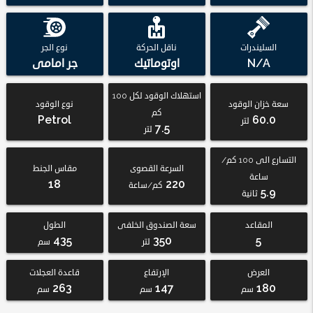
السليندرات
ناقل الحركة
نوع الجر
N/A
اوتوماتيك
جر امامى
استهلاك الوقود لكل 100
سعة خزان الوقود
نوع الوقود
كم
Petrol
60.0
لتر
7.5
لتر
التسارع الى 100 كم/
السرعة القصوى
مقاس الجنط
ساعة
18
220
كم/ساعة
5.9
ثانية
المقاعد
سعة الصندوق الخلفى
الطول
435
350
5
لتر
سم
العرض
الإرتفاع
قاعدة العجلات
263
147
180
سم
سم
سم