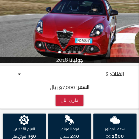
جولياتا 2018
الفئات:
السعر:
97,000
ريال
قارن الآن
سعة الموتور
قوة الموتور
العزم الأقصى
350
240
1800
CC
حصان
نيوتن.متر